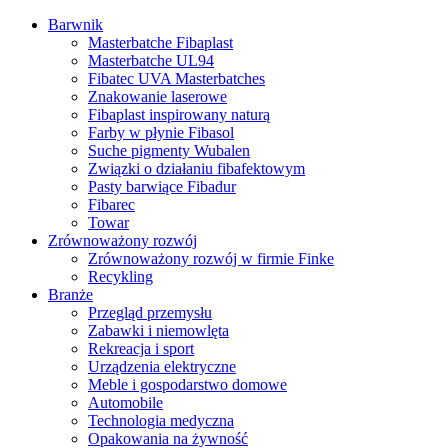
Barwnik
Masterbatche Fibaplast
Masterbatche UL94
Fibatec UVA Masterbatches
Znakowanie laserowe
Fibaplast inspirowany naturą
Farby w płynie Fibasol
Suche pigmenty Wubalen
Związki o działaniu fibafektowym
Pasty barwiące Fibadur
Fibarec
Towar
Zrównoważony rozwój
Zrównoważony rozwój w firmie Finke
Recykling
Branże
Przegląd przemysłu
Zabawki i niemowlęta
Rekreacja i sport
Urządzenia elektryczne
Meble i gospodarstwo domowe
Automobile
Technologia medyczna
Opakowania na żywność