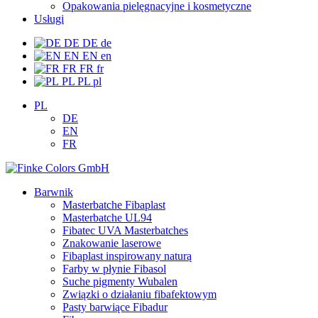
Opakowania pielęgnacyjne i kosmetyczne
Usługi
DE
DE
de
EN
EN
en
FR
FR
fr
PL
PL
pl
PL
DE
EN
FR
Barwnik
Masterbatche Fibaplast
Masterbatche UL94
Fibatec UVA Masterbatches
Znakowanie laserowe
Fibaplast inspirowany naturą
Farby w płynie Fibasol
Suche pigmenty Wubalen
Związki o działaniu fibafektowym
Pasty barwiące Fibadur