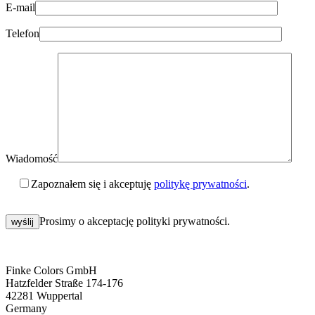
E-mail
Telefon
Wiadomość
Zapoznałem się i akceptuję
politykę prywatności
.
Please
leave
Prosimy o akceptację polityki prywatności.
this
field
empty.
Finke Colors GmbH
Hatzfelder Straße 174-176
42281 Wuppertal
Germany