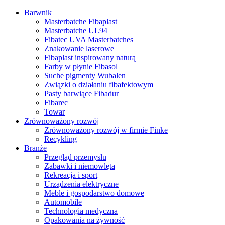
Barwnik
Masterbatche Fibaplast
Masterbatche UL94
Fibatec UVA Masterbatches
Znakowanie laserowe
Fibaplast inspirowany naturą
Farby w płynie Fibasol
Suche pigmenty Wubalen
Związki o działaniu fibafektowym
Pasty barwiące Fibadur
Fibarec
Towar
Zrównoważony rozwój
Zrównoważony rozwój w firmie Finke
Recykling
Branże
Przegląd przemysłu
Zabawki i niemowlęta
Rekreacja i sport
Urządzenia elektryczne
Meble i gospodarstwo domowe
Automobile
Technologia medyczna
Opakowania na żywność