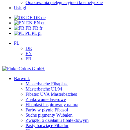
Opakowania pielęgnacyjne i kosmetyczne
Usługi
DE
DE
de
EN
EN
en
FR
FR
fr
PL
PL
pl
PL
DE
EN
FR
Barwnik
Masterbatche Fibaplast
Masterbatche UL94
Fibatec UVA Masterbatches
Znakowanie laserowe
Fibaplast inspirowany naturą
Farby w płynie Fibasol
Suche pigmenty Wubalen
Związki o działaniu fibafektowym
Pasty barwiące Fibadur