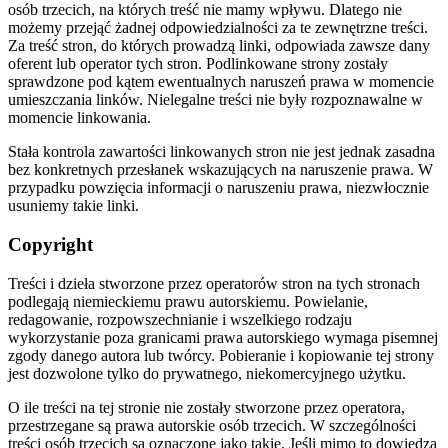
osób trzecich, na których treść nie mamy wpływu. Dlatego nie
możemy przejąć żadnej odpowiedzialności za te zewnętrzne treści.
Za treść stron, do których prowadzą linki, odpowiada zawsze dany
oferent lub operator tych stron. Podlinkowane strony zostały
sprawdzone pod kątem ewentualnych naruszeń prawa w momencie
umieszczania linków. Nielegalne treści nie były rozpoznawalne w
momencie linkowania.
Stała kontrola zawartości linkowanych stron nie jest jednak zasadna
bez konkretnych przesłanek wskazujących na naruszenie prawa. W
przypadku powzięcia informacji o naruszeniu prawa, niezwłocznie
usuniemy takie linki.
Copyright
Treści i dzieła stworzone przez operatorów stron na tych stronach
podlegają niemieckiemu prawu autorskiemu. Powielanie,
redagowanie, rozpowszechnianie i wszelkiego rodzaju
wykorzystanie poza granicami prawa autorskiego wymaga pisemnej
zgody danego autora lub twórcy. Pobieranie i kopiowanie tej strony
jest dozwolone tylko do prywatnego, niekomercyjnego użytku.
O ile treści na tej stronie nie zostały stworzone przez operatora,
przestrzegane są prawa autorskie osób trzecich. W szczególności
treści osób trzecich są oznaczone jako takie. Jeśli mimo to dowiedzą