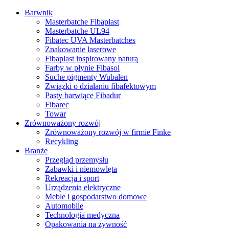
Barwnik
Masterbatche Fibaplast
Masterbatche UL94
Fibatec UVA Masterbatches
Znakowanie laserowe
Fibaplast inspirowany naturą
Farby w płynie Fibasol
Suche pigmenty Wubalen
Związki o działaniu fibafektowym
Pasty barwiące Fibadur
Fibarec
Towar
Zrównoważony rozwój
Zrównoważony rozwój w firmie Finke
Recykling
Branże
Przegląd przemysłu
Zabawki i niemowlęta
Rekreacja i sport
Urządzenia elektryczne
Meble i gospodarstwo domowe
Automobile
Technologia medyczna
Opakowania na żywność