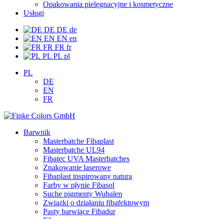
Opakowania pielęgnacyjne i kosmetyczne
Usługi
DE
DE
de
EN
EN
en
FR
FR
fr
PL
PL
pl
PL
DE
EN
FR
Barwnik
Masterbatche Fibaplast
Masterbatche UL94
Fibatec UVA Masterbatches
Znakowanie laserowe
Fibaplast inspirowany naturą
Farby w płynie Fibasol
Suche pigmenty Wubalen
Związki o działaniu fibafektowym
Pasty barwiące Fibadur