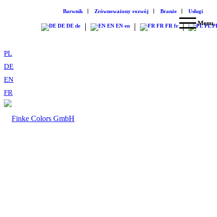
Barwnik
Zrównoważony rozwój
Branże
Usługi
Menu
DE
DE
de
EN
EN
en
FR
FR
fr
PL
P
PL
DE
EN
FR