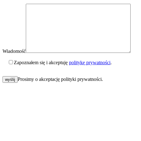
Wiadomość
Zapoznałem się i akceptuję
politykę prywatności
.
Please
leave
Prosimy o akceptację polityki prywatności.
this
field
empty.