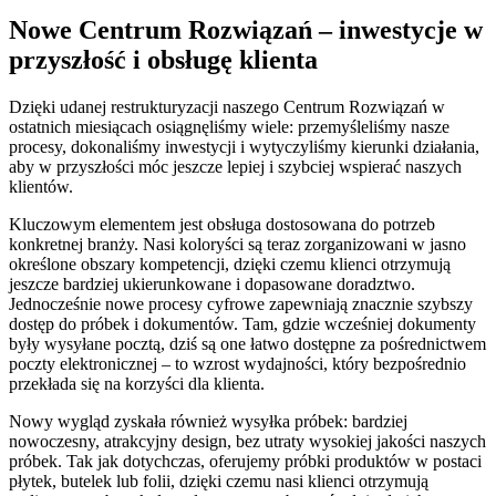
Nowe Centrum Rozwiązań – inwestycje w
przyszłość i obsługę klienta
Dzięki udanej restrukturyzacji naszego Centrum Rozwiązań w
ostatnich miesiącach osiągnęliśmy wiele: przemyśleliśmy nasze
procesy, dokonaliśmy inwestycji i wytyczyliśmy kierunki działania,
aby w przyszłości móc jeszcze lepiej i szybciej wspierać naszych
klientów.
Kluczowym elementem jest obsługa dostosowana do potrzeb
konkretnej branży. Nasi koloryści są teraz zorganizowani w jasno
określone obszary kompetencji, dzięki czemu klienci otrzymują
jeszcze bardziej ukierunkowane i dopasowane doradztwo.
Jednocześnie nowe procesy cyfrowe zapewniają znacznie szybszy
dostęp do próbek i dokumentów. Tam, gdzie wcześniej dokumenty
były wysyłane pocztą, dziś są one łatwo dostępne za pośrednictwem
poczty elektronicznej – to wzrost wydajności, który bezpośrednio
przekłada się na korzyści dla klienta.
Nowy wygląd zyskała również wysyłka próbek: bardziej
nowoczesny, atrakcyjny design, bez utraty wysokiej jakości naszych
próbek. Tak jak dotychczas, oferujemy próbki produktów w postaci
płytek, butelek lub folii, dzięki czemu nasi klienci otrzymują