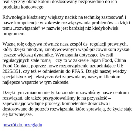
realistyczny obraz koloru dostosowany bezpośrednio do ich
produktu końcowego.
Równolegle kładziemy większy nacisk na technikę zastosowań i
nasze kompetencje w zakresie rozwiązywania problemów – dzięki
temu „rozwiązanie” w nazwie jest bardziej niż kiedykolwiek
programem.
Ważną rolę odgrywa również nasz zespół ds. regulacji prawnych,
który dzięki młodym, zmotywowanym współpracownikom zyskał
jeszcze większą dynamikę. Wymagania dotyczące kwestii
regulacyjnych stale rosną – czy to w zakresie Japan Food, China
Food Contact, poprzez nowe rozporządzenie uzupełniające UE
2025/351, czy też w odniesieniu do PFAS. Dzięki naszej wiedzy
specjalistycznej i elastyczności zapewniamy naszym klientom
najlepsze wsparcie w tym zakresie.
Dzięki tym zmianom nie tylko zmodernizowaliśmy nasze centrum
rozwiązań, ale także przygotowaliśmy je na przyszłość –
zapewniając wydajne procesy, kompetentne doradztwo i
dostosowane do potrzeb rozwiązania, które sprawiają, że życie staje
się barwniejsze.
powrót do przeglądu