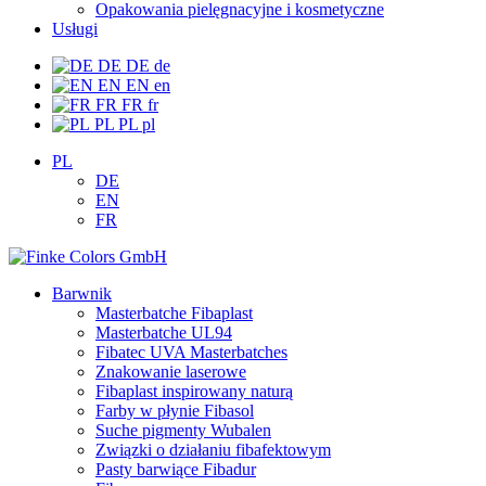
Opakowania pielęgnacyjne i kosmetyczne
Usługi
DE
DE
de
EN
EN
en
FR
FR
fr
PL
PL
pl
PL
DE
EN
FR
Barwnik
Masterbatche Fibaplast
Masterbatche UL94
Fibatec UVA Masterbatches
Znakowanie laserowe
Fibaplast inspirowany naturą
Farby w płynie Fibasol
Suche pigmenty Wubalen
Związki o działaniu fibafektowym
Pasty barwiące Fibadur