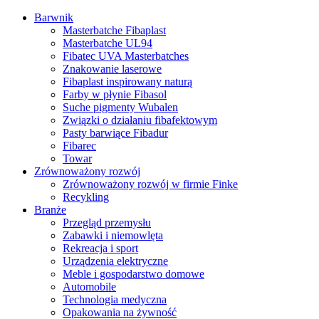
Barwnik
Masterbatche Fibaplast
Masterbatche UL94
Fibatec UVA Masterbatches
Znakowanie laserowe
Fibaplast inspirowany naturą
Farby w płynie Fibasol
Suche pigmenty Wubalen
Związki o działaniu fibafektowym
Pasty barwiące Fibadur
Fibarec
Towar
Zrównoważony rozwój
Zrównoważony rozwój w firmie Finke
Recykling
Branże
Przegląd przemysłu
Zabawki i niemowlęta
Rekreacja i sport
Urządzenia elektryczne
Meble i gospodarstwo domowe
Automobile
Technologia medyczna
Opakowania na żywność