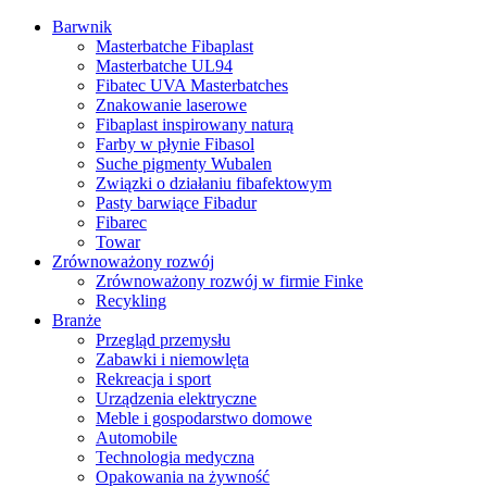
Barwnik
Masterbatche Fibaplast
Masterbatche UL94
Fibatec UVA Masterbatches
Znakowanie laserowe
Fibaplast inspirowany naturą
Farby w płynie Fibasol
Suche pigmenty Wubalen
Związki o działaniu fibafektowym
Pasty barwiące Fibadur
Fibarec
Towar
Zrównoważony rozwój
Zrównoważony rozwój w firmie Finke
Recykling
Branże
Przegląd przemysłu
Zabawki i niemowlęta
Rekreacja i sport
Urządzenia elektryczne
Meble i gospodarstwo domowe
Automobile
Technologia medyczna
Opakowania na żywność