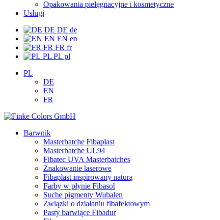
Opakowania pielęgnacyjne i kosmetyczne
Usługi
DE
DE
de
EN
EN
en
FR
FR
fr
PL
PL
pl
PL
DE
EN
FR
Barwnik
Masterbatche Fibaplast
Masterbatche UL94
Fibatec UVA Masterbatches
Znakowanie laserowe
Fibaplast inspirowany naturą
Farby w płynie Fibasol
Suche pigmenty Wubalen
Związki o działaniu fibafektowym
Pasty barwiące Fibadur