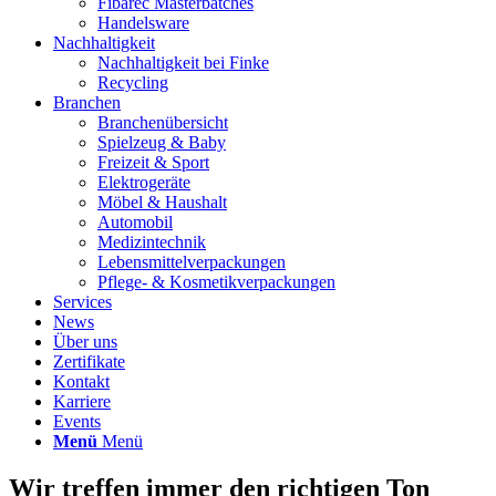
Fibarec Masterbatches
Handelsware
Nachhaltigkeit
Nachhaltigkeit bei Finke
Recycling
Branchen
Branchenübersicht
Spielzeug & Baby
Freizeit & Sport
Elektrogeräte
Möbel & Haushalt
Automobil
Medizintechnik
Lebensmittelverpackungen
Pflege- & Kosmetikverpackungen
Services
News
Über uns
Zertifikate
Kontakt
Karriere
Events
Menü
Menü
Wir treffen immer den
richtigen Ton