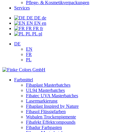
Pflege- & Kosmetikverpackungen
Services
DE
DE
de
EN
EN
en
FR
FR
fr
PL
PL
pl
DE
EN
FR
PL
Farbmittel
Fibaplast Masterbatches
UL94 Masterbatches
Fibatec UVA Masterbatches
Lasermarkierung
Fibaplast Inspired by Nature
Fibasol Flüssigfarben
Wubalen Trockenpigmente
Fibafekt Effektcompounds
Fibadur Farbpasten