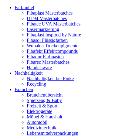
Farbmittel
Fibaplast Masterbatches
UL94 Masterbatches
Fibatec UVA Masterbatches
Lasermarkierung
Fibaplast Inspired by Nature
Fibasol Flüssigfarben
Wubalen Trockenpigmente
Fibafekt Effektcompounds
Fibadur Farbpasten
Fibarec Masterbatches
Handelsware
Nachhaltigkeit
Nachhaltigkeit bei Finke
Recycling
Branchen
Branchenübersicht
Spielzeug & Baby
Freizeit & Sport
Elektrogeräte
Möbel & Haushalt
Automobil
Medizintechnik
Lebensmittelverpackungen