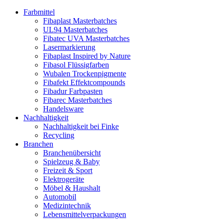
Farbmittel
Fibaplast Masterbatches
UL94 Masterbatches
Fibatec UVA Masterbatches
Lasermarkierung
Fibaplast Inspired by Nature
Fibasol Flüssigfarben
Wubalen Trockenpigmente
Fibafekt Effektcompounds
Fibadur Farbpasten
Fibarec Masterbatches
Handelsware
Nachhaltigkeit
Nachhaltigkeit bei Finke
Recycling
Branchen
Branchenübersicht
Spielzeug & Baby
Freizeit & Sport
Elektrogeräte
Möbel & Haushalt
Automobil
Medizintechnik
Lebensmittelverpackungen