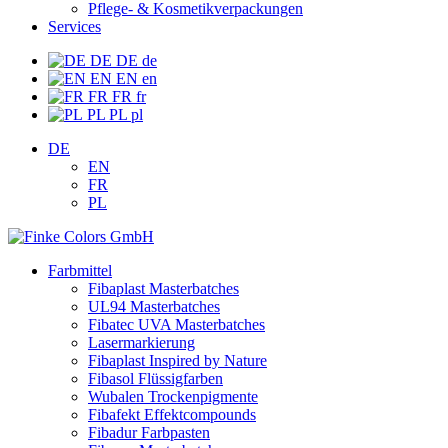
Pflege- & Kosmetikverpackungen
Services
DE
DE
de
EN
EN
en
FR
FR
fr
PL
PL
pl
DE
EN
FR
PL
Farbmittel
Fibaplast Masterbatches
UL94 Masterbatches
Fibatec UVA Masterbatches
Lasermarkierung
Fibaplast Inspired by Nature
Fibasol Flüssigfarben
Wubalen Trockenpigmente
Fibafekt Effektcompounds
Fibadur Farbpasten