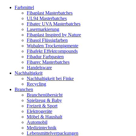
Farbmittel
Fibaplast Masterbatches
UL94 Masterbatches
Fibatec UVA Masterbatches
Lasermarkierung
Fibaplast Inspired by Nature
Fibasol Flüssigfarben
Wubalen Trockenpigmente
Fibafekt Effektcompounds
Fibadur Farbpasten
Fibarec Masterbatches
Handelsware
Nachhaltigkeit
Nachhaltigkeit bei Finke
Recycling
Branchen
Branchenübersicht
Spielzeug & Baby
Freizeit & Sport
Elektrogeräte
Möbel & Haushalt
Automobil
Medizintechnik
Lebensmittelverpackungen