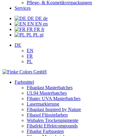
Pflege- & Kosmetikverpackungen
Services
DE
DE
de
EN
EN
en
FR
FR
fr
PL
PL
pl
DE
EN
FR
PL
Farbmittel
Fibaplast Masterbatches
UL94 Masterbatches
Fibatec UVA Masterbatches
Lasermarkierung
Fibaplast Inspired by Nature
Fibasol Flüssigfarben
Wubalen Trockenpigmente
Fibafekt Effektcompounds
Fibadur Farbpasten