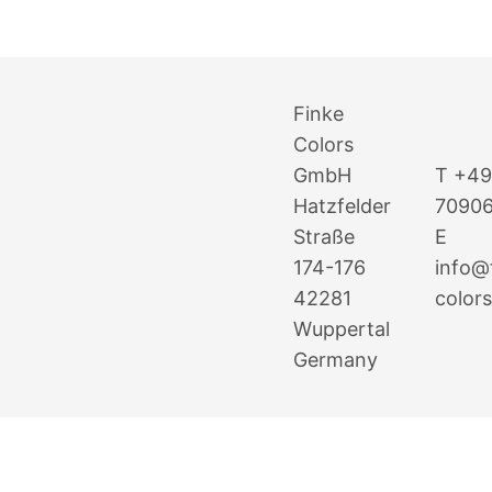
Finke
Colors
GmbH
T
+49
Hatzfelder
7090
Straße
E
174-176
info@
42281
color
Wuppertal
Germany
© Finke Colors GmbH 2025