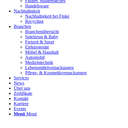
Fibarec Masterbatches
Handelsware
Nachhaltigkeit
Nachhaltigkeit bei Finke
Recycling
Branchen
Branchenübersicht
Spielzeug & Baby
Freizeit & Sport
Elektrogeräte
Möbel & Haushalt
Automobil
Medizintechnik
Lebensmittelverpackungen
Pflege- & Kosmetikverpackungen
Services
News
Über uns
Zertifikate
Kontakt
Karriere
Events
Menü
Menü