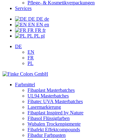
Pflege- & Kosmetikverpackungen
Services
DE
DE
de
EN
EN
en
FR
FR
fr
PL
PL
pl
DE
EN
FR
PL
Farbmittel
Fibaplast Masterbatches
UL94 Masterbatches
Fibatec UVA Masterbatches
Lasermarkierung
Fibaplast Inspired by Nature
Fibasol Flüssigfarben
Wubalen Trockenpigmente
Fibafekt Effektcompounds
Fibadur Farbpasten