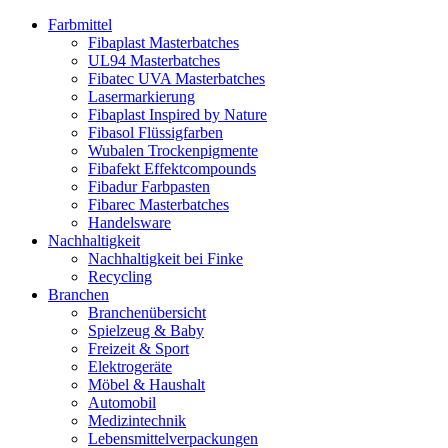
Farbmittel
Fibaplast Masterbatches
UL94 Masterbatches
Fibatec UVA Masterbatches
Lasermarkierung
Fibaplast Inspired by Nature
Fibasol Flüssigfarben
Wubalen Trockenpigmente
Fibafekt Effektcompounds
Fibadur Farbpasten
Fibarec Masterbatches
Handelsware
Nachhaltigkeit
Nachhaltigkeit bei Finke
Recycling
Branchen
Branchenübersicht
Spielzeug & Baby
Freizeit & Sport
Elektrogeräte
Möbel & Haushalt
Automobil
Medizintechnik
Lebensmittelverpackungen