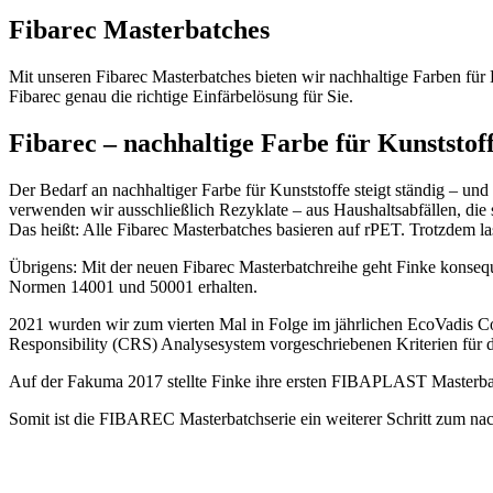
Fibarec
Masterbatches
Mit unseren Fibarec Masterbatches bieten wir nachhaltige Farben für
Fibarec genau die richtige Einfärbelösung für Sie.
Fibarec
– nachhaltige Farbe für Kunststof
Der Bedarf an nachhaltiger Farbe für Kunststoffe steigt ständig – un
verwenden wir ausschließlich Rezyklate – aus Haushaltsabfällen, di
Das heißt: Alle Fibarec Masterbatches basieren auf rPET. Trotzdem l
Übrigens: Mit der neuen Fibarec Masterbatchreihe geht Finke konse
Normen 14001 und 50001 erhalten.
2021 wurden wir zum vierten Mal in Folge im jährlichen EcoVadis Cor
Responsibility (CRS) Analysesystem vorgeschriebenen Kriterien für d
Auf der Fakuma 2017 stellte Finke ihre ersten FIBAPLAST Masterbat
Somit ist die FIBAREC Masterbatchserie ein weiterer Schritt zum nac