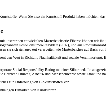
 Kunststoffe. Wenn Sie also ein Kunststoff-Produkt haben möchten, da
fe
d mit unserer neu entwickelten Masterbatchserie Fibarec können wir ihn
e sogenannten Post-Consumer-Rezyklate (PCR), und aus Produktionsabfäl
assen sie sich genauso gut verarbeiten wie Masterbatches auf Basis vo
quent den Weg in Richtung Nachhaltigkeit und soziale Verantwortung
porate Social Responsibility Rating mit einer Silbermedaille ausgezei
ie Bereiche Umwelt, Arbeits- und Menschenrechte sowie Ethik und nach
ches zur Einfärbung von Biokunststoffen vor.
hhaltigen Einfärben von Kunststoffen.