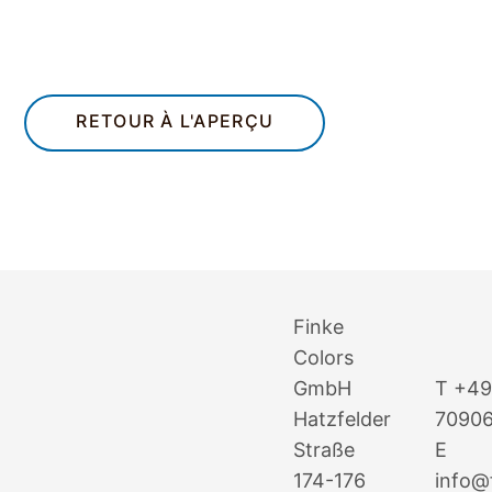
RETOUR À L'APERÇU
Finke
Colors
GmbH
T
+49
Hatzfelder
7090
Straße
E
174-176
info@